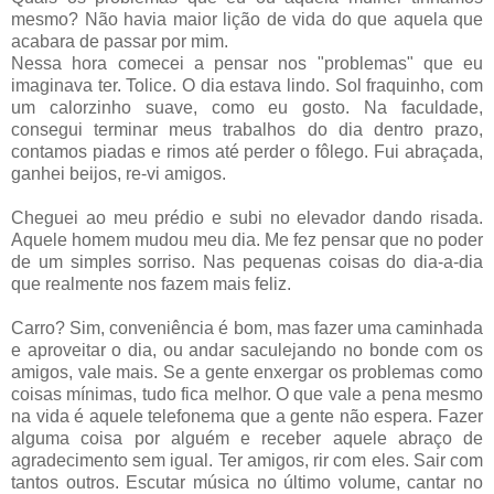
mesmo? Não havia maior lição de vida do que aquela que
acabara de passar por mim.
Nessa hora comecei a pensar nos "problemas" que eu
imaginava ter. Tolice. O dia estava lindo. Sol fraquinho, com
um calorzinho suave, como eu gosto. Na faculdade,
consegui terminar meus trabalhos do dia dentro prazo,
contamos piadas e rimos até perder o fôlego. Fui abraçada,
ganhei beijos, re-vi amigos.
Cheguei ao meu prédio e subi no elevador dando risada.
Aquele homem mudou meu dia. Me fez pensar que no poder
de um simples sorriso. Nas pequenas coisas do dia-a-dia
que realmente nos fazem mais feliz.
Carro? Sim, conveniência é bom, mas fazer uma caminhada
e aproveitar o dia, ou andar saculejando no bonde com os
amigos, vale mais. Se a gente enxergar os problemas como
coisas mínimas, tudo fica melhor. O que vale a pena mesmo
na vida é aquele telefonema que a gente não espera. Fazer
alguma coisa por alguém e receber aquele abraço de
agradecimento sem igual. Ter amigos, rir com eles. Sair com
tantos outros. Escutar música no último volume, cantar no