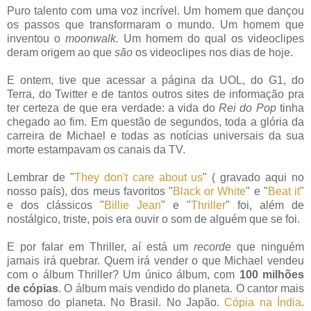
Puro talento com uma voz incrível. Um homem que dançou
os passos que transformaram o mundo. Um homem que
inventou o
moonwalk.
Um homem do qual os videoclipes
deram origem ao que
são
os videoclipes nos dias de hoje.
E ontem, tive que acessar a página da UOL, do G1, do
Terra, do Twitter e de tantos outros sites de informação pra
ter certeza de que era verdade: a vida do
Rei do Pop
tinha
chegado ao fim. Em questão de segundos, toda a glória da
carreira de Michael e todas as notícias universais da sua
morte estampavam os canais da TV.
Lembrar de "
They don't care about us
" ( gravado aqui no
nosso país), dos meus favoritos "
Black or White
" e "
Beat it
"
e dos clássicos "
Billie Jean
" e "
Thriller
" foi, além de
nostálgico, triste, pois era ouvir o som de alguém que se foi.
E por falar em Thriller, aí está um
recorde
que ninguém
jamais irá quebrar. Quem irá vender o que Michael vendeu
com o álbum Thriller? Um único álbum, com
100 milhões
de cópias
. O álbum mais vendido do planeta. O cantor mais
famoso do planeta. No Brasil. No Japão.
Cópia na Índia
.