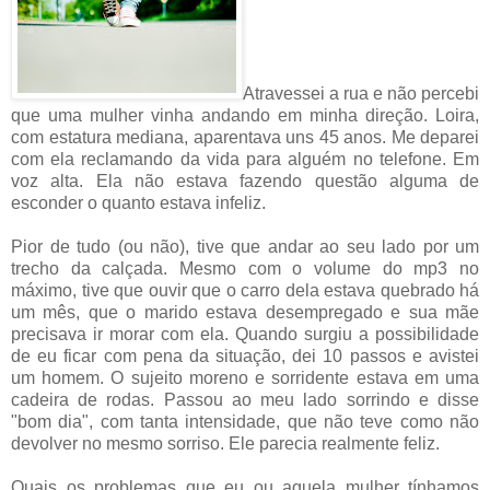
Atravessei a rua e não percebi
que uma mulher vinha andando em minha direção. Loira,
com estatura mediana, aparentava uns 45 anos. Me deparei
com ela reclamando da vida para alguém no telefone. Em
voz alta. Ela não estava fazendo questão alguma de
esconder o quanto estava infeliz.
Pior de tudo (ou não), tive que andar ao seu lado por um
trecho da calçada. Mesmo com o volume do mp3 no
máximo, tive que ouvir que o carro dela estava quebrado há
um mês, que o marido estava desempregado e sua mãe
precisava ir morar com ela. Quando surgiu a possibilidade
de eu ficar com pena da situação, dei 10 passos e avistei
um homem. O sujeito moreno e sorridente estava em uma
cadeira de rodas. Passou ao meu lado sorrindo e disse
"bom dia", com tanta intensidade, que não teve como não
devolver no mesmo sorriso. Ele parecia realmente feliz.
Quais os problemas que eu ou aquela mulher tínhamos