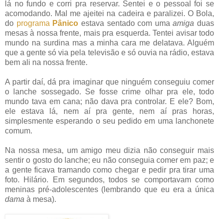
lá no fundo e corri pra reservar. Sentei e o pessoal foi se
acomodando. Mal me ajeitei na cadeira e paralizei. O Bola,
do
programa
Pânico
estava sentado com uma
amiga
duas
mesas à nossa frente, mais pra esquerda. Tentei avisar todo
mundo na surdina mas a minha cara me delatava. Alguém
que a gente só via pela televisão e só ouvia na rádio, estava
bem ali na nossa frente.
A partir daí, dá pra imaginar que ninguém conseguiu comer
o lanche sossegado. Se fosse crime olhar pra ele, todo
mundo tava em cana; não dava pra controlar. E ele? Bom,
ele estava lá, nem aí pra gente, nem aí pras horas,
simplesmente esperando o seu pedido em uma lanchonete
comum.
Na nossa mesa, um amigo meu dizia não conseguir mais
sentir o gosto do lanche; eu não conseguia comer em paz; e
a gente ficava tramando como chegar e pedir pra tirar uma
foto. Hilário. Em segundos, todos se comportavam como
meninas pré-adolescentes (lembrando que eu era a única
dama
à mesa).